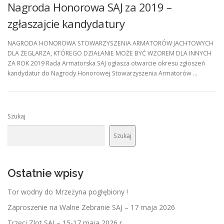
Nagroda Honorowa SAJ za 2019 –
zgłaszajcie kandydatury
NAGRODA HONOROWA STOWARZYSZENIA ARMATORÓW JACHTOWYCH
DLA ŻEGLARZA, KTÓREGO DZIAŁANIE MOŻE BYĆ WZOREM DLA INNYCH
ZA ROK 2019 Rada Armatorska SAJ ogłasza otwarcie okresu zgłoszeń
kandydatur do Nagrody Honorowej Stowarzyszenia Armatorów …
Szukaj
Szukaj
Ostatnie wpisy
Tor wodny do Mrzeżyna pogłębiony !
Zaproszenie na Walne Zebranie SAJ – 17 maja 2026
Trzeci Zlot SAJ – 15-17 maja 2026 r.