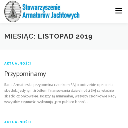
Przejdź
do
Menu
treści
MAPY
DZIAŁANIA
O SAJ
GALERIA
MIESIĄC:
LISTOPAD 2019
PARTNERZY
VADEMECUM
AKTUALNOŚCI
AKTUALNOŚCI
Przypominamy
KONTAKT
Rada Armatorska przypomina członkom SAJ o potrzebie opłacenia
składek. Jedynym źródłem finansowania działalności SAJ są właśnie
składki członkowskie. Koszty są minimalne, wszyscy członkowie Rady
wszystkie czynności wykonują „pro publico bono”. …
AKTUALNOŚCI